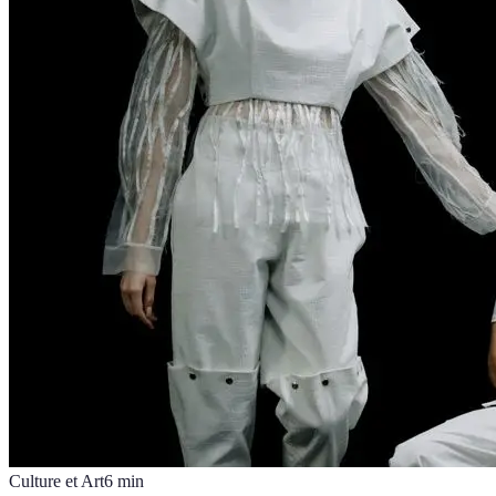
Culture et Art
6
min