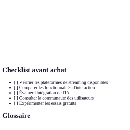
Haute
Monétisation
Moyenne
Haute
Moyenne
Accessible RA
Non
Oui
Non
IA intégrée
Oui
Oui
Oui
Checklist avant achat
[ ] Vérifier les plateformes de streaming disponibles
[ ] Comparer les fonctionnalités d'interaction
[ ] Évaluer l'intégration de l'IA
[ ] Consulter la communauté des utilisateurs
[ ] Expérimenter les essais gratuits
Glossaire