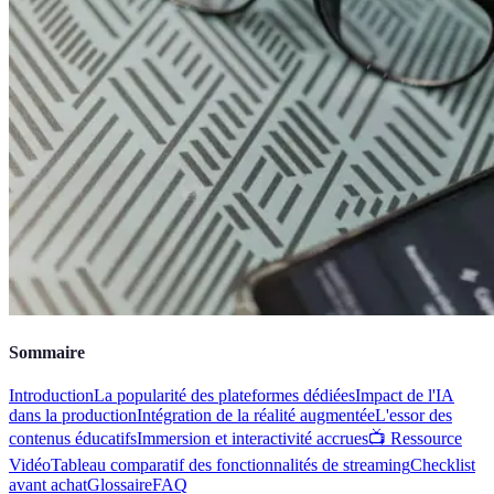
Sommaire
Introduction
La popularité des plateformes dédiées
Impact de l'IA
dans la production
Intégration de la réalité augmentée
L'essor des
contenus éducatifs
Immersion et interactivité accrues
📺 Ressource
Vidéo
Tableau comparatif des fonctionnalités de streaming
Checklist
avant achat
Glossaire
FAQ