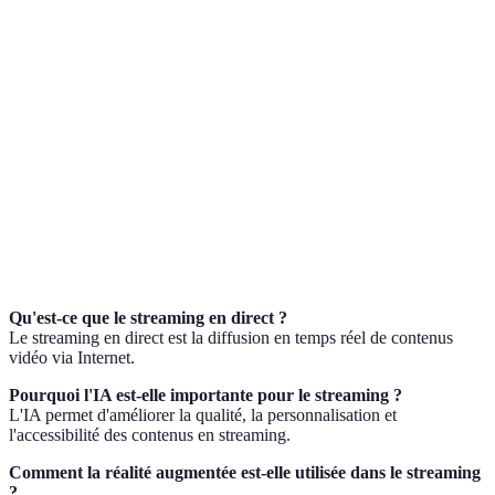
Terme
Définition
Streaming en
Diffusion instantanée de vidéos sur internet.
direct
Intelligence
Technologies qui simulent l'intelligence
Artificielle
humaine.
Réalité
Technologie qui superpose des images
augmentée
numériques sur le monde réel.
Qu'est-ce que le streaming en direct ?
Le streaming en direct est la diffusion en temps réel de contenus
vidéo via Internet.
Pourquoi l'IA est-elle importante pour le streaming ?
L'IA permet d'améliorer la qualité, la personnalisation et
l'accessibilité des contenus en streaming.
Comment la réalité augmentée est-elle utilisée dans le streaming
?