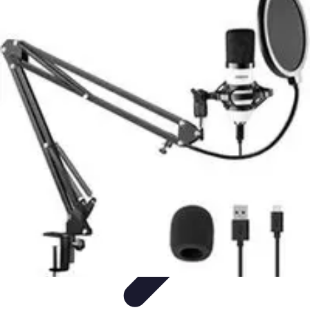
Tech Culture Mag
Culture Numérique
Tendances
Éducation et
Technologie
Musique
Cryptomonnaies
Tech Culture Mag