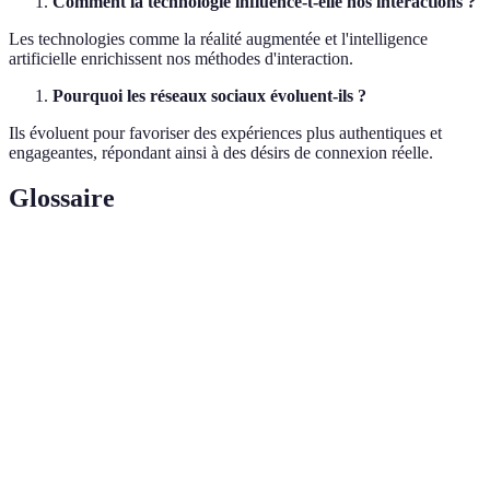
Comment la technologie influence-t-elle nos interactions ?
Les technologies comme la réalité augmentée et l'intelligence
artificielle enrichissent nos méthodes d'interaction.
Pourquoi les réseaux sociaux évoluent-ils ?
Ils évoluent pour favoriser des expériences plus authentiques et
engageantes, répondant ainsi à des désirs de connexion réelle.
Glossaire
Terme
Définition
La réalité augmentée superpose des informations
RA
numériques sur le monde réel.
L'intelligence artificielle désigne des systèmes
IA
informatiques capables de réaliser des tâches
normalement nécessitant une intelligence humaine.
Technologie de stockage et de transmission