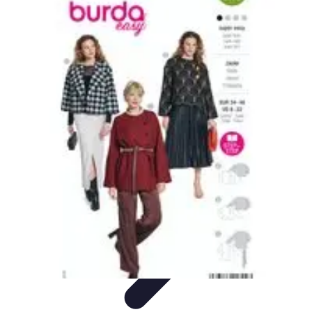
Tech Culture Mag
Culture Numérique
Tendances
Éducation et
Technologie
Musique
Cryptomonnaies
Tech Culture Mag