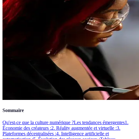
Sommaire
Qu'est-ce que la culture numérique ?
Les tendances émergentes
1.
Économie des créateurs :
2. Réality augmentée et virtuelle :
3.
Plateformes décentralisées :
4. Intelligence artificielle et