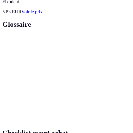
Fixodent
5.83
EUR
Voir le prix
Glossaire
Terme
Définition
Intelligence
Système d'IA capable de réaliser des tâches
Artificielle
intellectuelles comparables à celles des
Générale (IAG)
humains.
Réalité
Technologie qui superpose des informations
Augmentée (RA)
numériques à notre environnement réel.
Type de certificat numérique utilisé pour
Jetons Non
prouver la propriété d'une œuvre d'art sur la
Fongibles (NFT)
blockchain.