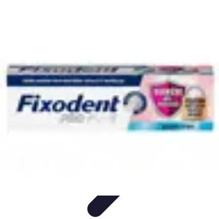
Tech Culture Mag
Culture Numérique
Tendances
Éducation et
Technologie
Musique
Cryptomonnaies
Tech Culture Mag