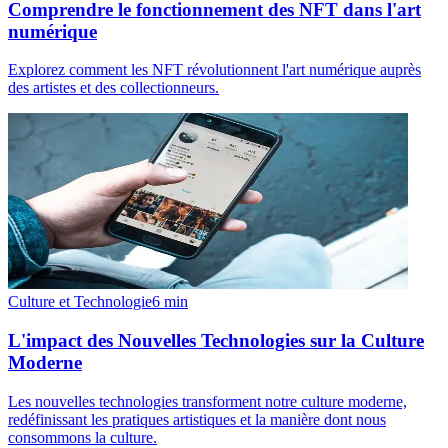
Comprendre le fonctionnement des NFT dans l'art
numérique
Explorez comment les NFT révolutionnent l'art numérique auprès
des artistes et des collectionneurs.
Culture et Technologie
6
min
L'impact des Nouvelles Technologies sur la Culture
Moderne
Les nouvelles technologies transforment notre culture moderne,
redéfinissant les pratiques artistiques et la manière dont nous
consommons la culture.