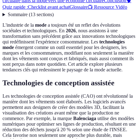
circulaire dans la mode
Vers une économie circulaire
Conclusion
🧠
Quiz rapide :
Checklist avant achat
Glossaire
📺 Ressource Vidéo
Sommaire
(
13
sections
)
L'industrie de la
mode
a toujours été un reflet des évolutions
sociétales et technologiques. En
2026
, nous assistons à une
transformation sans précédent grâce aux innovations technologiques
qui redéfinissent l'expérience consommateur. Les
technologies
mode
émergent comme un outil essentiel pour les designers, les
marques et les consommateurs, modifiant non seulement la manière
dont les vêtements sont conçus et fabriqués, mais aussi comment ils
sont perçus dans notre quotidien. Cet article explore plusieurs
tendances clés qui redessinent le paysage de la mode actuelle.
Technologies de conception assistée
Les technologies de conception assistée (CAO) ont révolutionné la
manière dont les vêtements sont élaborés. Les logiciels avancés
permettent aux designers de créer des modèles 3D, facilitant la
visualisation des créations avant même que la production ne
commence. Par exemple, la marque
Balenciaga
utilise des modèles
numériques pour optimiser ses lignes de production, résultant en une
réduction des déchets jusqu'à 20 % selon une étude de l'INSEE.
Cela favorise non seulement une approche plus durable, mais