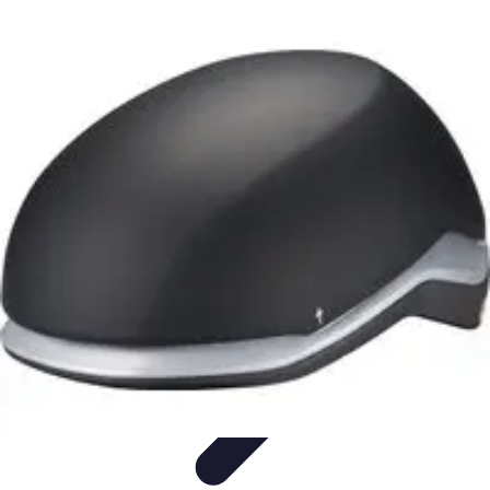
Tech Culture Mag
Culture Numérique
Tendances
Éducation et
Technologie
Musique
Cryptomonnaies
Tech Culture Mag