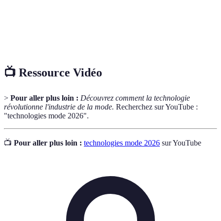
Technologies
de
Outils numériques permettant de créer et simuler
conception
des modèles de produits avant leur production.
assistée
📺 Ressource Vidéo
>
Pour aller plus loin :
Découvrez comment la technologie
révolutionne l'industrie de la mode.
Recherchez sur YouTube :
"technologies mode 2026".
📺
Pour aller plus loin :
technologies mode 2026
sur YouTube