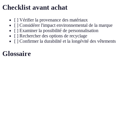
Checklist avant achat
[ ] Vérifier la provenance des matériaux
[ ] Considérer l'impact environnemental de la marque
[ ] Examiner la possibilité de personnalisation
[ ] Rechercher des options de recyclage
[ ] Confirmer la durabilité et la longévité des vêtements
Glossaire
Terme
Définition
Processus de création d'objets tridimensionnels à
Impression
partir de modèles numériques, permettant une
3D
fabrication sur mesure.
Modèle économique qui promeut la réutilisation et
Économie
le recyclage des produits pour minimiser le
circulaire
gaspillage.