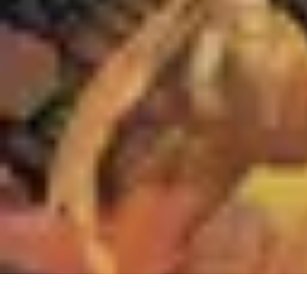
Tech Culture Mag
Culture Numérique
Tendances
Éducation et Technologie
Musique
Cryp
Tech Culture Mag