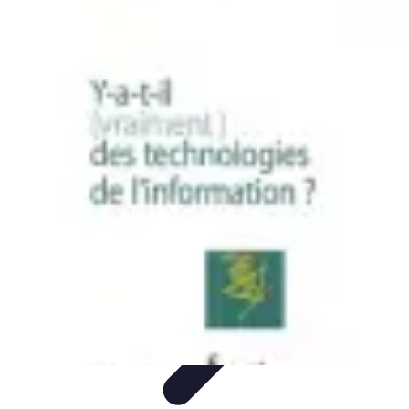
Tech Culture Mag
Culture Numérique
Tendances
Éducation et
Technologie
Musique
Cryptomonnaies
Tech Culture Mag