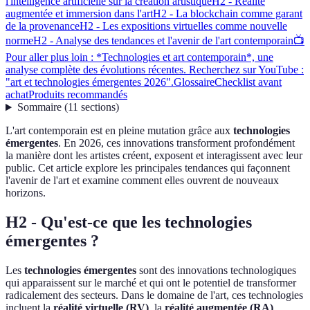
l'intelligence artificielle sur la création artistique
H2 - Réalité
augmentée et immersion dans l'art
H2 - La blockchain comme garant
de la provenance
H2 - Les expositions virtuelles comme nouvelle
norme
H2 - Analyse des tendances et l'avenir de l'art contemporain
📺
Pour aller plus loin : *Technologies et art contemporain*, une
analyse complète des évolutions récentes. Recherchez sur YouTube :
"art et technologies émergentes 2026".
Glossaire
Checklist avant
achat
Produits recommandés
Sommaire
(
11
sections
)
L'art contemporain est en pleine mutation grâce aux
technologies
émergentes
. En 2026, ces innovations transforment profondément
la manière dont les artistes créent, exposent et interagissent avec leur
public. Cet article explore les principales tendances qui façonnent
l'avenir de l'art et examine comment elles ouvrent de nouveaux
horizons.
H2 - Qu'est-ce que les technologies
émergentes ?
Les
technologies émergentes
sont des innovations technologiques
qui apparaissent sur le marché et qui ont le potentiel de transformer
radicalement des secteurs. Dans le domaine de l'art, ces technologies
incluent la
réalité virtuelle (RV)
, la
réalité augmentée (RA)
,