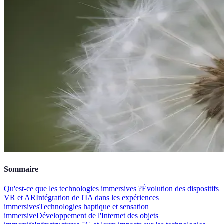
Sommaire
Qu'est-ce que les technologies immersives ?
Évolution des dispositifs
VR et AR
Intégration de l'IA dans les expériences
immersives
Technologies haptique et sensation
immersive
Développement de l'Internet des objets