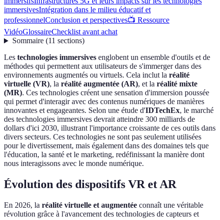
immersifs
Infrastructures 5G et leurs impacts sur les technologies
immersives
Intégration dans le milieu éducatif et
professionnel
Conclusion et perspectives
📺 Ressource
Vidéo
Glossaire
Checklist avant achat
Sommaire
(
11
sections
)
Les
technologies immersives
englobent un ensemble d'outils et de
méthodes qui permettent aux utilisateurs de s'immerger dans des
environnements augmentés ou virtuels. Cela inclut la
réalité
virtuelle (VR)
, la
réalité augmentée (AR)
, et la
réalité mixte
(MR)
. Ces technologies créent une sensation d'immersion poussée
qui permet d'interagir avec des contenus numériques de manières
innovantes et engageantes. Selon une étude d'
IDTechEx
, le marché
des technologies immersives devrait atteindre 300 milliards de
dollars d'ici 2030, illustrant l'importance croissante de ces outils dans
divers secteurs. Ces technologies ne sont pas seulement utilisées
pour le divertissement, mais également dans des domaines tels que
l'éducation, la santé et le marketing, redéfinissant la manière dont
nous interagissons avec le monde numérique.
Évolution des dispositifs VR et AR
En 2026, la
réalité virtuelle et augmentée
connaît une véritable
révolution grâce à l'avancement des technologies de capteurs et