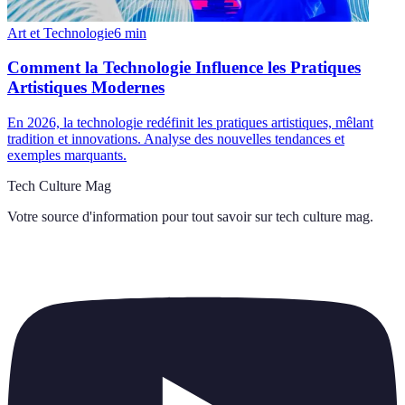
Art et Technologie
6
min
Comment la Technologie Influence les Pratiques
Artistiques Modernes
En 2026, la technologie redéfinit les pratiques artistiques, mêlant
tradition et innovations. Analyse des nouvelles tendances et
exemples marquants.
Tech Culture Mag
Votre source d'information pour tout savoir sur
tech culture mag
.