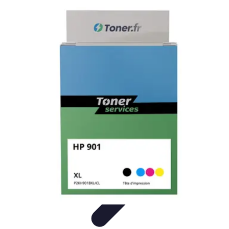
Tech Culture Mag
Culture Numérique
Tendances
Éducation et
Technologie
Musique
Cryptomonnaies
Tech Culture Mag