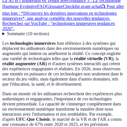
La 5G et l’Immersion en Temps Réel
Tendance 5 : La Technologie
Haptique Evolutive
FAQ
Glossaire
Checklist avant achat
📺 Pour aller
plus loin : *Découvrez les dernières innovations en technologies
immersives*, une analyse complète des nouvelles tendances.
Recherchez sur YouTube : "technologies immersives tendances
2026".
Sommaire
(
10
sections
)
Les
technologies immersives
font référence à des systèmes qui
déplacent les utilisateurs dans des environnements numériques ou
augmentés qui imitent ou améliorent la réalité. Ce concept englobe
une variété de technologies telles que la
réalité virtuelle (VR)
, la
réalité augmentée (AR)
et d'autres systèmes interactifs qui créent
des expériences engageantes et réalistes. En 2026, nous observons
une montée en puissance de ces technologies non seulement dans le
secteur du jeu vidéo, mais également dans d'autres domaines, tels
que l'éducation, la santé, et le divertissement.
Dans un monde où les utilisateurs recherchent des expériences plus
authentiques et engageantes, l'importance de ces technologies
devient primordiale. La capacité de s'immerger complètement dans
un environnement numérique transforme la manière dont nous
interactons avec l'information et nos semblables. Par exemple,
d'après
UFC-Que Choisir
, le marché de la VR et de l'AR a connu
une croissance de 67% entre 2020 et 2025, et les prévisions