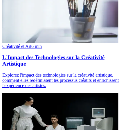
Créativité et Art
6
min
L'Impact des Technologies sur la Créativité
Artistique
Explorez l'impact des technologies sur la créativité artistique,
comment elles redéfinissent les processus créatifs et enrichissent
l'expérience des artistes.