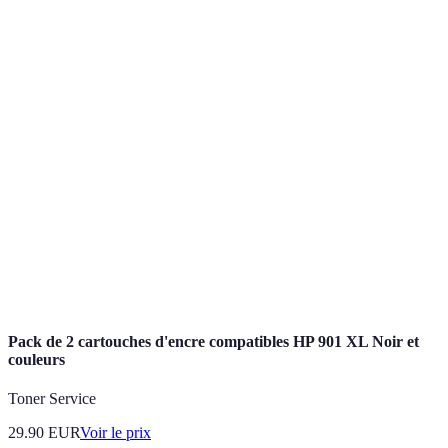
Terme
Définition
Technologie
Systèmes qui créent des environnements
immersive
numériques engageants, tels que la VR et l'AR.
Réalité
Environnement numérique immersive où
virtuelle
l'utilisateur interagit avec des éléments virtuels.
(VR)
Réalité
Superposition d'éléments numériques sur le monde
augmentée
réel, créant une expérience enrichie.
(AR)
Pack de 2 cartouches d'encre compatibles HP 901 XL Noir et
couleurs
Toner Service
29.90
EUR
Voir le prix