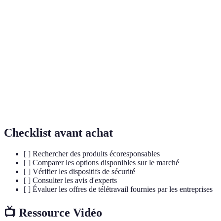
Technologie
interactive et immersive, telles que la RA et
Immersive
la RV.
Système capable d'effectuer des tâches qui
Intelligence
nécessitent normalement une intelligence
Artificielle
humaine.
État dans lequel tous les appareils et
Hyperconnectivité
individus sont interconnectés et échangent
des données de manière permanente.
Checklist avant achat
[ ] Rechercher des produits écoresponsables
[ ] Comparer les options disponibles sur le marché
[ ] Vérifier les dispositifs de sécurité
[ ] Consulter les avis d'experts
[ ] Évaluer les offres de télétravail fournies par les entreprises
📺 Ressource Vidéo