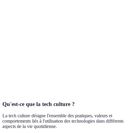
des
d'automatisation
Artificielle
du travai
performances
excessive
Transactions
Économie
Volatilité des
Modifica
rapides et
Numérique
actifs
structur
sécurisées
Réduction de
Coûts de
Évolutio
Durabilité
l'empreinte
recherche et
modèles
carbonique
développement
responsa
Flexibilité et
Isolement social
Redéfini
Hyperconnectivité
adaptabilité
potentiel
culture d
au travail
Qu'est-ce que la tech culture ?
La tech culture désigne l'ensemble des pratiques, valeurs et
comportements liés à l'utilisation des technologies dans différents
aspects de la vie quotidienne.