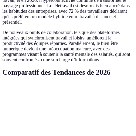
travail, et en 2026, l'hyperconnectivité continue de transformer le
paysage professionnel. Le télétravail est désormais bien ancré dans
les habitudes des entreprises, avec 72 % des travailleurs déclarant
qu'ils préfèrent un modèle hybride entre travail à distance et
présentiel.
De nouveaux outils de collaboration, tels que des plateformes
intégrées qui synchronisent travail et loisirs, améliorent la
productivité des équipes réparties. Parallèlement, le bien-être
numérique devient une préoccupation majeure, avec des
programmes visant à soutenir la santé mentale des salariés, qui sont
souvent confrontés à une surcharge d’informations.
Comparatif des Tendances de 2026
Tendance
Avantages
Inconvénients
Impact 
Engagement
Coût
Technologies
Transfor
utilisateur
d'implémentation
Immersives
l'expérie
élevé
élevé
Optimisation
Risques
Intelligence
Révolut