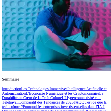
Sommaire
Introduction
Les Technologies Immersives
Intelligence Artificielle et
Automatisation
L'Économie Numérique et les Cryptomonnaies
La
Durabilité au Cœur de la Tech Culture
L'Hyperconnectivité et le
Télétravail
Comparatif des Tendances de 2026
FAQ
Qu'est-ce que la
tech culture ?
Pourquoi les entreprises investissent-elles dans l'IA ?