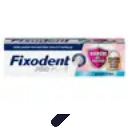
Tech Culture Mag
Culture Numérique
Tendances
Éducation et
Technologie
Musique
Cryptomonnaies
Tech Culture Mag