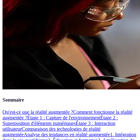
Sommaire
Qu'est-ce que la réalité augmentée ?
Comment fonctionne la réalité
augmentée ?
Étape 1 : Capture de l'environnement
Étape 2 :
Superposition d'éléments numériques
Étape 3 : Interaction
utilisateur
Comparaison des technologies de réalité
augmentée
Analyse des tendances en réalité augmentée
1. Intégration