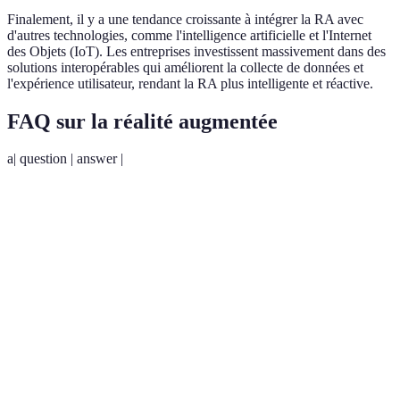
Finalement, il y a une tendance croissante à intégrer la RA avec
d'autres technologies, comme l'intelligence artificielle et l'Internet
des Objets (IoT). Les entreprises investissent massivement dans des
solutions interopérables qui améliorent la collecte de données et
l'expérience utilisateur, rendant la RA plus intelligente et réactive.
FAQ sur la réalité augmentée
a| question | answer |
Qu'est-ce que la réalité
La RA superpose des éléments
augmentée ?
numériques sur le monde réel.
Comment la RA
Elle permet des expériences
change-t-elle
d'apprentissage immersives et
l'éducation ?
interactives.
Quelles industries
Le commerce, la santé, et l'éducation,
utilisent la RA ?
entre autres.