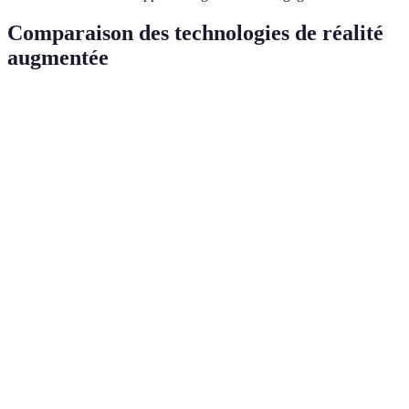
Comparaison des technologies de réalité
augmentée
Critère
Option A (Smartphone)
Option B (Lunettes RA
Accessibilité
Médiocre
Excellente
Portabilité
Bonne
Médiocre
Expérience
Mediocre
Excellent
utilisateur
Prix
Faible
Élevé