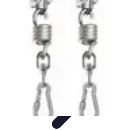
Tech Culture Mag
Culture Numérique
Tendances
Éducation et
Technologie
Musique
Cryptomonnaies
Tech Culture Mag