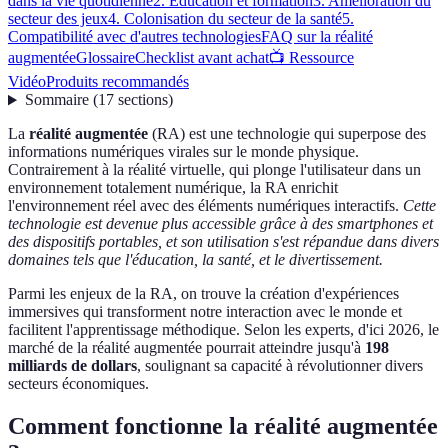
dans la vie quotidienne
2. Éducation et formation
3. Amélioration du
secteur des jeux
4. Colonisation du secteur de la santé
5.
Compatibilité avec d'autres technologies
FAQ sur la réalité
augmentée
Glossaire
Checklist avant achat
📺 Ressource
Vidéo
Produits recommandés
Sommaire
(
17
sections
)
La
réalité augmentée
(RA) est une technologie qui superpose des
informations numériques virales sur le monde physique.
Contrairement à la réalité virtuelle, qui plonge l'utilisateur dans un
environnement totalement numérique, la RA enrichit
l'environnement réel avec des éléments numériques interactifs.
Cette
technologie est devenue plus accessible grâce à des smartphones et
des dispositifs portables, et son utilisation s'est répandue dans divers
domaines tels que l'éducation, la santé, et le divertissement.
Parmi les enjeux de la RA, on trouve la création d'expériences
immersives qui transforment notre interaction avec le monde et
facilitent l'apprentissage méthodique. Selon les experts, d'ici 2026, le
marché de la réalité augmentée pourrait atteindre jusqu'à
198
milliards de dollars
, soulignant sa capacité à révolutionner divers
secteurs économiques.
Comment fonctionne la réalité augmentée