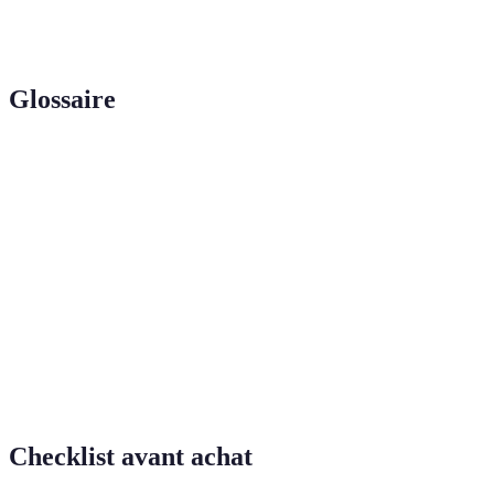
Quel est l'avenir de la
Une intégration quotidienne et une
RA ?
avancée technologique continue.
Glossaire
Terme
Définition
Réalité
Technologie qui superpose des éléments numériques
augmentée
à des images réelles.
Application
Logiciel conçu pour fonctionner sur des appareils
mobile
mobiles, comme les smartphones.
État d'engagement total dans une expérience,
Immersion
souvent multiplié par la RA.
Checklist avant achat