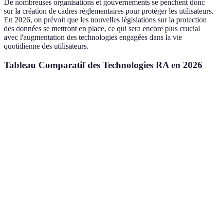
De nombreuses organisations et gouvernements se penchent donc
sur la création de cadres réglementaires pour protéger les utilisateurs.
En 2026, on prévoit que les nouvelles législations sur la protection
des données se mettront en place, ce qui sera encore plus crucial
avec l'augmentation des technologies engagées dans la vie
quotidienne des utilisateurs.
Tableau Comparatif des Technologies RA en 2026
Critère
Applications éducatives
Applications santé
Interactivité
Élevée
Très Élevée
Complexité
Basse
Élevée
d'utilisation
Marché
20 milliards
potentiel
10 milliards d'euros
d'euros
(Estimation)
Avenir en