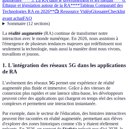
augmentée**
**5. La RA dans le divertissement et les médias**
**6.
Éthique et législation autour de la RA**
**Tableau Comparatif des
Technologies RA en 2026**
📺 Ressource Vidéo
Glossaire
Checklist
avant achat
FAQ
Sommaire
(
12
sections
)
La
réalité augmentée
(RA) continue de transformer notre
interaction avec le monde numérique. En 2026, nous assistons à
l'émergence de plusieurs tendances majeures qui redéfinissent non
seulement la technologie, mais aussi la manière dont nous vivons,
travaillons et jouons.
1. L'intégration des réseaux 5G dans les applications
de RA
L'avènement des réseaux
5G
permet une expérience de réalité
augmentée plus fluide et immersive. Grâce à des vitesses de
connexion plus rapides et une latence ultra-basse, les développeurs
peuvent créer des applications qui chargent en temps réel des scènes
complexes et permettent une interaction instantanée.
Par exemple, dans le secteur de l'éducation, des histoires interactives
peuvent être racontées en réalité augmentée, permettant aux élèves
d'explorer des zones historiques comme s'ils y étaient réellement
présents. En 2026, un rapport de
Statista
prévoit que d'ici 2028, le