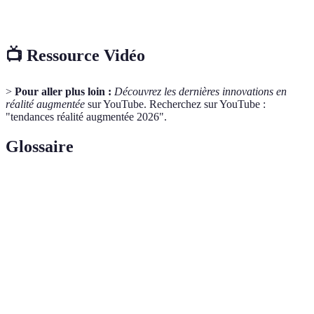
Prometteur
Incontournable
2028
📺 Ressource Vidéo
>
Pour aller plus loin :
Découvrez les dernières innovations en
réalité augmentée
sur YouTube. Recherchez sur YouTube :
"tendances réalité augmentée 2026".
Glossaire
Terme
Définition
Réalité
Technologie qui superpose des éléments numériques
Augmentée
à la réalité.
Cinquième génération de standard pour la téléphonie
5G
mobile, offrant une connexion plus rapide.