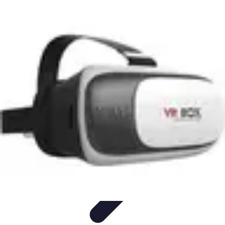
Tech Culture Mag
Culture Numérique
Tendances
Éducation et
Technologie
Musique
Cryptomonnaies
Tech Culture Mag