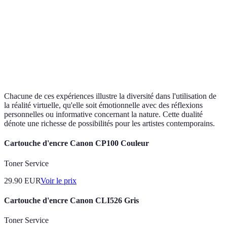
Interactions avec
Approches
Thème
Introspection
la nature
complémentai
Haute
Sensibilisation
Impact
Équilibre atte
émotionnel
environnementale
Chacune de ces expériences illustre la diversité dans l'utilisation de
la réalité virtuelle, qu'elle soit émotionnelle avec des réflexions
personnelles ou informative concernant la nature. Cette dualité
dénote une richesse de possibilités pour les artistes contemporains.
Cartouche d'encre Canon CP100 Couleur
Toner Service
29.90
EUR
Voir le prix
Cartouche d'encre Canon CLI526 Gris
Toner Service