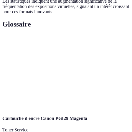
Les statistiques indiquent une augmentation significative de la
fréquentation des expositions virtuelles, signalant un intérêt croissant
pour ces formats innovants.
Glossaire
Terme
Définition
Réalité
Technologie immersive créant des environnements
Virtuelle
3D interactifs.
Sensation d'être physiquement présent dans un
Immergence
environnement virtuel.
Œuvre d'art qui intègre différents médias pour
Installation
créer une expérience unique.
Cartouche d'encre Canon PGI29 Magenta
Toner Service