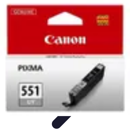
Tech Culture Mag
Culture Numérique
Tendances
Éducation et
Technologie
Musique
Cryptomonnaies
Tech Culture Mag