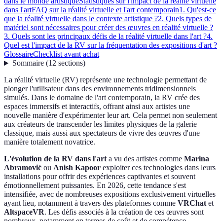
dans le monde artistique
Statistiques sur l'impact de la réalité virtuelle
dans l'art
FAQ sur la réalité virtuelle et l'art contemporain
1. Qu'est-ce
que la réalité virtuelle dans le contexte artistique ?
2. Quels types de
matériel sont nécessaires pour créer des œuvres en réalité virtuelle ?
3. Quels sont les principaux défis de la réalité virtuelle dans l'art ?
4.
Quel est l'impact de la RV sur la fréquentation des expositions d'art ?
Glossaire
Checklist avant achat
Sommaire
(
12
sections
)
La réalité virtuelle (RV) représente une technologie permettant de
plonger l'utilisateur dans des environnements tridimensionnels
simulés. Dans le domaine de l'art contemporain, la RV crée des
espaces immersifs et interactifs, offrant ainsi aux artistes une
nouvelle manière d'expérimenter leur art. Cela permet non seulement
aux créateurs de transcender les limites physiques de la galerie
classique, mais aussi aux spectateurs de vivre des œuvres d'une
manière totalement novatrice.
L'évolution de la RV dans l'art
a vu des artistes comme
Marina
Abramović
ou
Anish Kapoor
exploiter ces technologies dans leurs
installations pour offrir des expériences captivantes et souvent
émotionnellement puissantes. En 2026, cette tendance s'est
intensifiée, avec de nombreuses expositions exclusivement virtuelles
ayant lieu, notamment à travers des plateformes comme
VRChat
et
AltspaceVR
. Les défis associés à la création de ces œuvres sont
nombreux, notamment en termes de coût et de compétence