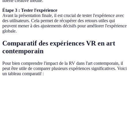
liberté créative inédite.
Étape 3 : Tester l'expérience
Avant la présentation finale, il est crucial de tester l'expérience avec
des utilisateurs. Cela permet de récupérer des retours utiles qui
peuvent mener à des ajustements décisifs pour améliorer l'expérience
globale.
Comparatif des expériences VR en art
contemporain
Pour bien comprendre l'impact de la RV dans l'art contemporain, il
peut être utile de comparer plusieurs expériences significatives. Voici
un tableau comparatif :
Critère
Expérience A
Expérience B
Verdict
Marina
Artiste
Olafur Eliasson
Innovant
Abramović
Une galerie
Variation des
Plateforme
VRChat
physique
médiums