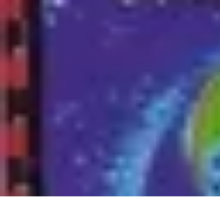
Tech Culture Mag
Culture Numérique
Tendances
Éducation et Technologie
Musique
Cryp
Tech Culture Mag