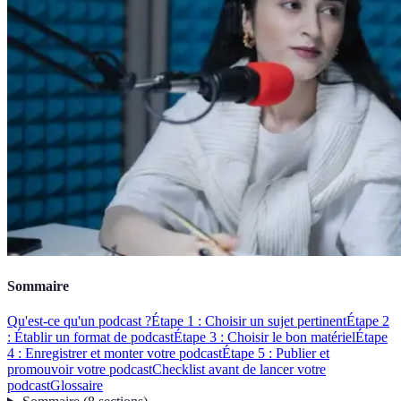
Sommaire
Qu'est-ce qu'un podcast ?
Étape 1 : Choisir un sujet pertinent
Étape 2
: Établir un format de podcast
Étape 3 : Choisir le bon matériel
Étape
4 : Enregistrer et monter votre podcast
Étape 5 : Publier et
promouvoir votre podcast
Checklist avant de lancer votre
podcast
Glossaire