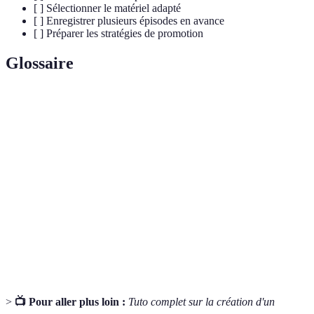
[ ] Sélectionner le matériel adapté
[ ] Enregistrer plusieurs épisodes en avance
[ ] Préparer les stratégies de promotion
Glossaire
Terme
Définition
Fichier audio disponible à la demande, souvent
Podcast
sous forme d'épisodes.
Processus d'édition d'enregistrements sonores
Montage audio
pour améliorer la qualité.
Hébergement
Service permettant de stocker et distribuer des
de podcast
fichiers audio sur Internet.
>
📺 Pour aller plus loin :
Tuto complet sur la création d'un