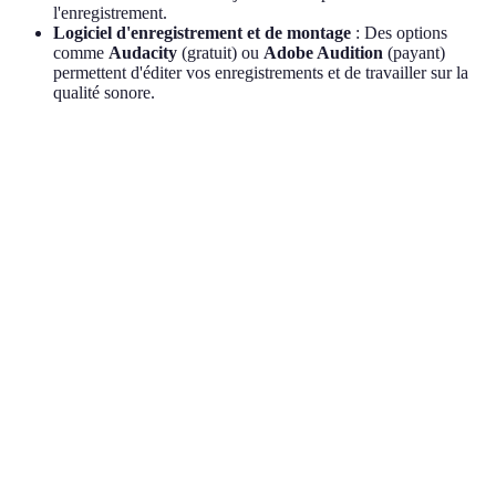
l'enregistrement.
Logiciel d'enregistrement et de montage
: Des options
comme
Audacity
(gratuit) ou
Adobe Audition
(payant)
permettent d'éditer vos enregistrements et de travailler sur la
qualité sonore.
Critère
Option A
Option B
Option C
Ver
Exce
Audio-
Shure
qual
Microphone
Technica
Rode NT1
SM7B
une 
AT2020
prof
Idéa
Adobe
Logiciel
Audacity
GarageBand
débu
Audition
avan
Conf
Audio-
Sony
Sennheiser
pour
Casque
Technica
MDR7506
HD280Pro
écou
ATH-M50
prol