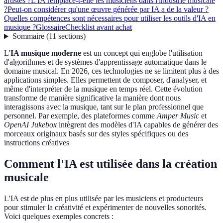
artistes ?
L'IA remplace-t-elle les musiciens dans l'industrie musicale
?
Peut-on considérer qu'une œuvre générée par IA a de la valeur ?
Quelles compétences sont nécessaires pour utiliser les outils d'IA en
musique ?
Glossaire
Checklist avant achat
Sommaire
(
11
sections
)
L'
IA musique moderne
est un concept qui englobe l'utilisation
d'algorithmes et de systèmes d'apprentissage automatique dans le
domaine musical. En 2026, ces technologies ne se limitent plus à des
applications simples. Elles permettent de composer, d'analyser, et
même d'interpréter de la musique en temps réel. Cette évolution
transforme de manière significative la manière dont nous
interagissons avec la musique, tant sur le plan professionnel que
personnel. Par exemple, des plateformes comme
Amper Music
et
OpenAI Jukebox
intègrent des modèles d'IA capables de générer des
morceaux originaux basés sur des styles spécifiques ou des
instructions créatives
Comment l'IA est utilisée dans la création
musicale
L'IA est de plus en plus utilisée par les musiciens et producteurs
pour stimuler la créativité et expérimenter de nouvelles sonorités.
Voici quelques exemples concrets :