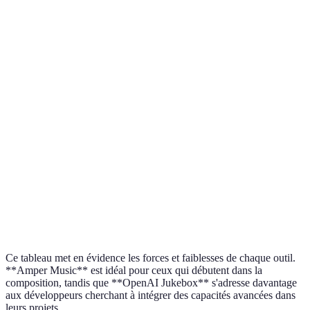
Outil
Fonctionnalité principale
Plateforme
Coût appr
Amper
Composition musicale
Web
Freemium
Music
assistée
OpenAI
Génération de musique à
API Web
Payant
Jukebox
partir de l'audio
Création de bandes son
À partir d
Aiva
Web, iOS
originales
15€/mois
Création musicale
Humtap
iOS
Gratuit
collaborative
Ce tableau met en évidence les forces et faiblesses de chaque outil.
**Amper Music** est idéal pour ceux qui débutent dans la
composition, tandis que **OpenAI Jukebox** s'adresse davantage
aux développeurs cherchant à intégrer des capacités avancées dans
leurs projets.