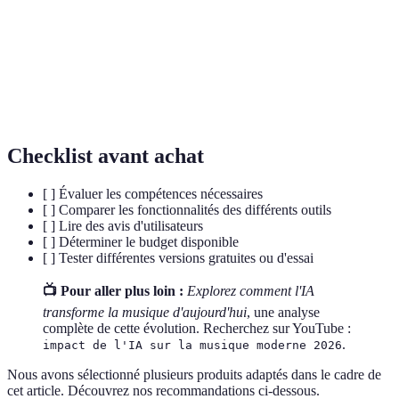
Apprentissage
Sous-domaine de l'IA permettant à un système
automatique
d'apprendre et de s'améliorer à partir de données.
Technique par laquelle des sons sont créés à
Synthèse
partir de formes d'ondes audio, souvent utilisée
sonore
dans la production musicale moderne.
Checklist avant achat
[ ] Évaluer les compétences nécessaires
[ ] Comparer les fonctionnalités des différents outils
[ ] Lire des avis d'utilisateurs
[ ] Déterminer le budget disponible
[ ] Tester différentes versions gratuites ou d'essai
📺 Pour aller plus loin :
Explorez comment l'IA
transforme la musique d'aujourd'hui
, une analyse
complète de cette évolution. Recherchez sur YouTube :
.
impact de l'IA sur la musique moderne 2026
Nous avons sélectionné plusieurs produits adaptés dans le cadre de
cet article. Découvrez nos recommandations ci-dessous.