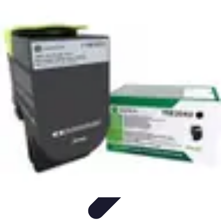
Tech Culture Mag
Culture Numérique
Tendances
Éducation et
Technologie
Musique
Cryptomonnaies
Tech Culture Mag