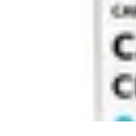
Tech Culture Mag
Culture Numérique
Tendances
Éducation et Technologie
Musique
Cryp
Tech Culture Mag