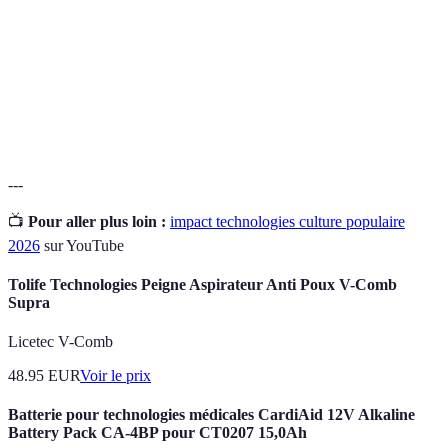
préalable.
Personne qui utilise les réseaux sociaux pour
influencer les choix d'achat et de consommation
Influenceur
d'une audience grâce à leur popularité et leur
expertise.
---
📺
Pour aller plus loin :
impact technologies culture populaire
2026
sur YouTube
Tolife Technologies Peigne Aspirateur Anti Poux V-Comb
Supra
Licetec V-Comb
48.95
EUR
Voir le prix
Batterie pour technologies médicales CardiAid 12V Alkaline
Battery Pack CA-4BP pour CT0207 15,0Ah