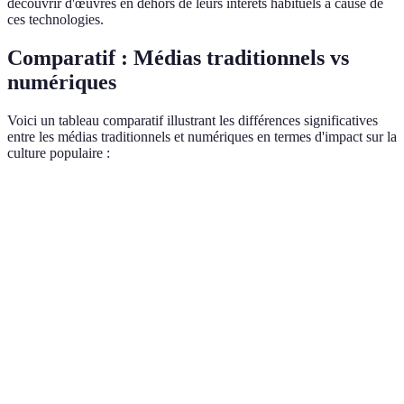
découvrir d'œuvres en dehors de leurs intérêts habituels à cause de
ces technologies.
Comparatif : Médias traditionnels vs
numériques
Voici un tableau comparatif illustrant les différences significatives
entre les médias traditionnels et numériques en termes d'impact sur la
culture populaire :
Critères
Médias Traditionnels
Médias Numériques
V
M
Accessibilité
Limitée, coûts élevés
Accessible à tous
n
g
M
Interaction
Unidirectionnelle
Multidirectionnelle
n
g