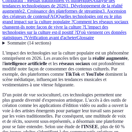
Comparatif : Médias traditionnels vs numériques
Analyse des
tendances technologiques de 2026
1. Développement de la réalité
augmentée
2. Croissance des plateformes de streaming
3. Ascension
des créateurs de contenu
FAQ
Quelles technologies ont eu le plus
grand impact sur la culture populaire ?
Comment les réseaux sociaux
changent-ils notre façon de vivre la culture ?
L'impact des
technologies sur la culture est-il positif ?
D'où viennent ces données
statistiques ?
Vérification avant d'acheter
Glossaire
Sommaire
(
14
sections
)
L'impact des technologies sur la culture populaire est un phénomène
omniprésent en 2026. Les avancées telles que la
réalité augmentée
,
l'
intelligence artificielle
et les
réseaux sociaux
ont profondément
modifié notre façon de consommer des contenus culturels. Par
exemple, des plateformes comme
TikTok
et
YouTube
dominent la
scène médiatique, influençant les tendances musicales et
vestimentaires à une vitesse fulgurante.
D'un point de vue socioculturel, ces technologies permettent une
plus grande diversité d'expression artistique. L'accès à des outils de
création comme les applications d'édition vidéo ou audio a ouvert la
voie à des artistes émergents pour partager leur travail sans passer
par les voies traditionnelles. Par conséquent, une multitude de voix
et de récits, souvent sous-représentés, a désormais une plateforme
pour se faire entendre. Selon une étude de
l'INSEE
, plus de 60 %
des jeunes adultes s'identifient à des communautés créatives en