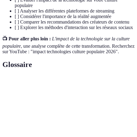
populaire
[ ] Analyser les différentes plateformes de streaming
[ ] Considérer l'importance de la réalité augmentée
[ ] Comparer les recommandations des créateurs de contenu
[ ] Explorer les méthodes d'interaction sur les réseaux sociaux
📺 Pour aller plus loin :
L'impact de la technologie sur la culture
populaire
, une analyse complète de cette transformation. Recherchez
sur YouTube : "impact technologies culture populaire 2026".
Glossaire
Terme
Définition
Réalité
Technologie qui superpose des éléments numériques
augmentée
sur le monde réel, enrichissant notre expérience
(RA)
visuelle.
Processus de diffusion de contenu multimédia en
Streaming
temps réel via Internet, sans téléchargement