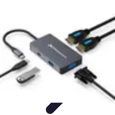
Tech Culture Mag
Culture Numérique
Tendances
Éducation et
Technologie
Musique
Cryptomonnaies
Tech Culture Mag