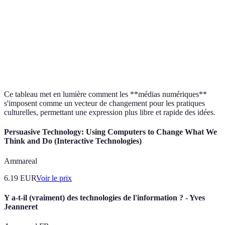
M
Vitesse de
Lente
Instantanée
n
diffusion
g
M
Diversité de
Limitée
Illimitée
n
contenu
g
Ce tableau met en lumière comment les **médias numériques**
s'imposent comme un vecteur de changement pour les pratiques
culturelles, permettant une expression plus libre et rapide des idées.
Persuasive Technology: Using Computers to Change What We
Think and Do (Interactive Technologies)
Ammareal
6.19
EUR
Voir le prix
Y a-t-il (vraiment) des technologies de l'information ? - Yves
Jeanneret