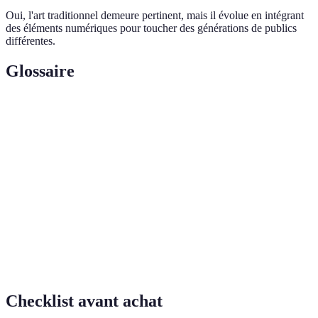
Oui, l'art traditionnel demeure pertinent, mais il évolue en intégrant
des éléments numériques pour toucher des générations de publics
différentes.
Glossaire
Terme
Définition
Art
Œuvres créées grâce à des outils informatiques, en
numérique
plein essor dans le monde contemporain.
Réalité
Technologie qui superpose un contenu virtuel à la
augmentée
réalité physique, créant une interaction immersive.
Combinaison de plusieurs formes de médias (audio,
Multimédia
vidéo, textes) dans un même projet artistique.
Checklist avant achat