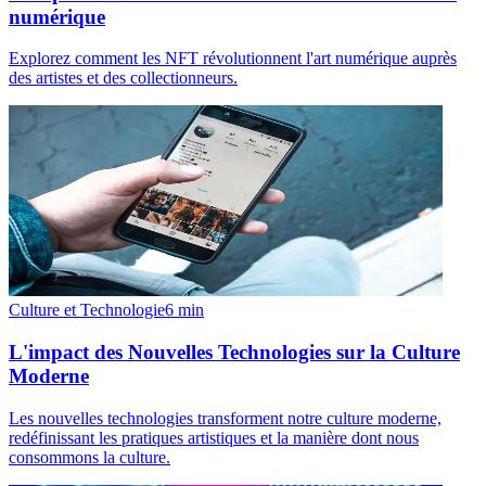
numérique
Explorez comment les NFT révolutionnent l'art numérique auprès
des artistes et des collectionneurs.
Culture et Technologie
6
min
L'impact des Nouvelles Technologies sur la Culture
Moderne
Les nouvelles technologies transforment notre culture moderne,
redéfinissant les pratiques artistiques et la manière dont nous
consommons la culture.