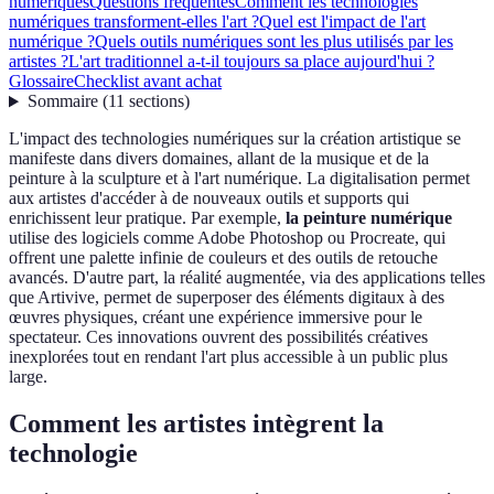
numériques
Questions fréquentes
Comment les technologies
numériques transforment-elles l'art ?
Quel est l'impact de l'art
numérique ?
Quels outils numériques sont les plus utilisés par les
artistes ?
L'art traditionnel a-t-il toujours sa place aujourd'hui ?
Glossaire
Checklist avant achat
Sommaire
(
11
sections
)
L'impact des technologies numériques sur la création artistique se
manifeste dans divers domaines, allant de la musique et de la
peinture à la sculpture et à l'art numérique. La digitalisation permet
aux artistes d'accéder à de nouveaux outils et supports qui
enrichissent leur pratique. Par exemple,
la peinture numérique
utilise des logiciels comme Adobe Photoshop ou Procreate, qui
offrent une palette infinie de couleurs et des outils de retouche
avancés. D'autre part, la réalité augmentée, via des applications telles
que Artivive, permet de superposer des éléments digitaux à des
œuvres physiques, créant une expérience immersive pour le
spectateur. Ces innovations ouvrent des possibilités créatives
inexplorées tout en rendant l'art plus accessible à un public plus
large.
Comment les artistes intègrent la
technologie