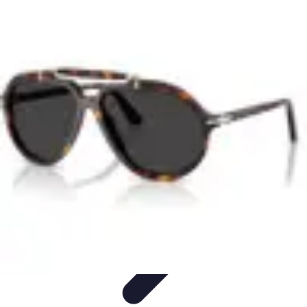
Tech Culture Mag
Culture Numérique
Tendances
Éducation et
Technologie
Musique
Cryptomonnaies
Tech Culture Mag