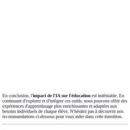
Terme
Définition
IA
Système permettant aux machines d'effectuer des
(Intelligence
tâches qui nécessitent généralement de
Artificielle)
l'intelligence humaine.
Approche d'enseignement utilisant des
Apprentissage
technologies pour personnaliser le contenu en
adaptatif
fonction du niveau de chaque élève.
Terme générique désignant l'utilisation de la
EdTech
technologie pour améliorer l'éducation.
En conclusion, l'
impact de l'IA sur l'éducation
est indéniable. En
continuant d'explorer et d'intégrer ces outils, nous pouvons offrir des
expériences d'apprentissage plus enrichissantes et adaptées aux
besoins individuels de chaque élève. N'hésitez pas à découvrir nos
recommandations ci-dessous pour vous aider dans cette transition.