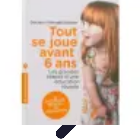
Tech Culture Mag
Culture Numérique
Tendances
Éducation et
Technologie
Musique
Cryptomonnaies
Tech Culture Mag