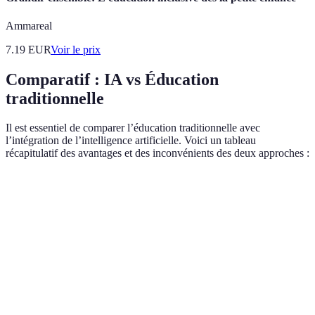
Ammareal
7.19
EUR
Voir le prix
Comparatif : IA vs Éducation
traditionnelle
Il est essentiel de comparer l’éducation traditionnelle avec
l’intégration de l’intelligence artificielle. Voici un tableau
récapitulatif des avantages et des inconvénients des deux approches :
Critère
Éducation Traditionnelle
Éducation avec IA
Personnalisation
Faible
Élevée
Accès aux
Virtuellement
Limité
ressources
illimité