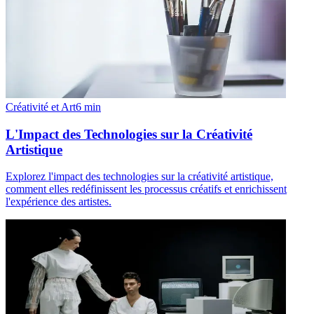
Créativité et Art
6
min
L'Impact des Technologies sur la Créativité
Artistique
Explorez l'impact des technologies sur la créativité artistique,
comment elles redéfinissent les processus créatifs et enrichissent
l'expérience des artistes.