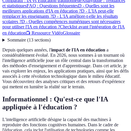
Comparatif : IA vs Éducation traditionnelle
Analytique : Tendances
et statistiques
FAQ : Questions fréquentes
D - Quelles sont les
meilleures applications d'IA en éducation ?
D - L'IA peut-elle
remplacer les enseignants ?
D - L'IA améliore-t-elle les résultats
scolaires ?
D - Quelles compétences numériques sont nécessaires
pour utiliser l'IA en éducation ?
Checklist avant l'intégration de l'IA
en éducation
📺 Ressource Vidéo
Glossaire
Sommaire
(
13
sections
)
Depuis quelques années, l'
impact de l'IA en éducation
a
considérablement évolué. En 2026, nous sommes à un tournant où
l'intelligence artificielle joue un rôle central dans la transformation
des méthodes d'enseignement et d'apprentissage. Dans cet article, je
vais explorer les enjeux, les applications pratiques, ainsi que les défis
associés à cette révolution technologique dans le milieu éducatif.
Vous découvrirez des analyses critiques et des retours d'expérience
qui mettent en lumière la réalité sur le terrain.
Informationnel : Qu'est-ce que l'IA
appliquée à l'éducation ?
L'intelligence artificielle désigne la capacité des machines à
reproduire des fonctions cognitives humaines. Dans le cadre de
l'éducation, cela inclut l'utilisation de technologies comme les