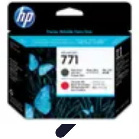
Tech Culture Mag
Culture Numérique
Tendances
Éducation et
Technologie
Musique
Cryptomonnaies
Tech Culture Mag