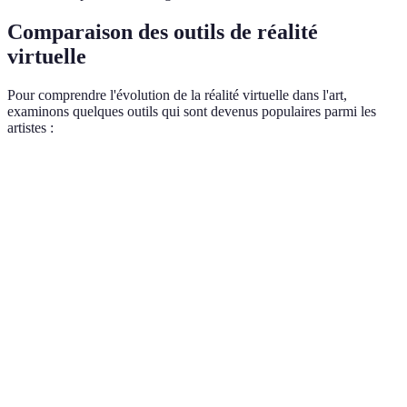
Comparaison des outils de réalité
virtuelle
Pour comprendre l'évolution de la réalité virtuelle dans l'art,
examinons quelques outils qui sont devenus populaires parmi les
artistes :
Outil
Type
Avantages
Inconvénients
Casque
Facilité
Limité par le
Oculus
Autonome
d'utilisation,
matériel
Quest 2
intra-œuvre
Grande
PC
Nécessite un
HTC Vive
immersion,
connecté
espace dédié
précision
Casque
Qualité
Portable,
Samsung
Smartphone
d'image