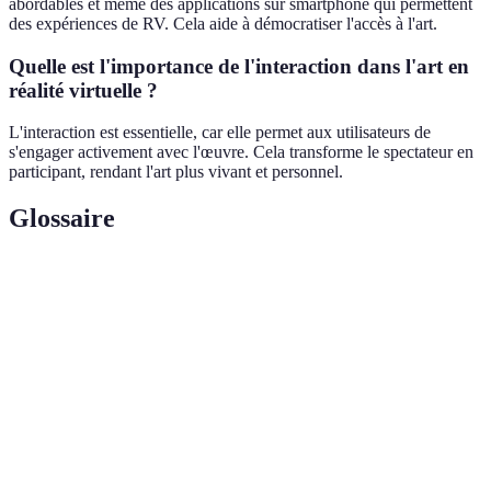
abordables et même des applications sur smartphone qui permettent
des expériences de RV. Cela aide à démocratiser l'accès à l'art.
Quelle est l'importance de l'interaction dans l'art en
réalité virtuelle ?
L'interaction est essentielle, car elle permet aux utilisateurs de
s'engager activement avec l'œuvre. Cela transforme le spectateur en
participant, rendant l'art plus vivant et personnel.
Glossaire
Terme
Définition
Réalité
Technologie permettant de créer des environnements
Virtuelle
immersifs simulés.
Sensation d'être plongé dans un environnement
Immersion
numérique interactif.
Art
Forme d'art utilisant des technologies numériques