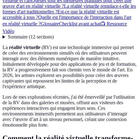
virtuelle et l'art
Quelles sont les meilleures pratiques pour créer une
œuvre d'art en réalité virtuelle ?
La réalité virtuelle remplace-t-elle les
formes d'art traditionnelles ?
Est-ce que la réalité virtuelle est
accessible à tous ?
Quelle est l'importance de l'interaction dans l'art
en réalité virtuelle ?
Glossaire
Checklist avant achat
📺 Ressource
Vidéo
Sommaire
(
12
sections
)
La
réalité virtuelle
(RV) est une technologie immersive qui permet
de créer des environnements simulés où des utilisateurs peuvent
interagir avec des éléments numériques de manière intuitive.
Initialement développée pour des applications de jeu et de formation,
la RV a progressivement fait son chemin vers le monde de l'art. En
2026, les artistes explorent ses possibilités pour créer des œuvres
captivantes qui repoussent les limites de la perception et de
l'expérience artistique.
Lors de mes explorations récentes, j'ai été émerveillé par l'utilisation
de la RV dans des galeries et musées, offrant aux visiteurs des
expériences interactives qui engagent leurs sens. Ces
environnements immersifs permettent aux utilisateurs d’interagir
avec l’œuvre d’art à un niveau personnel, créant une connexion
émotionnelle plus forte.
Comment la réalité virtuelle transforme-