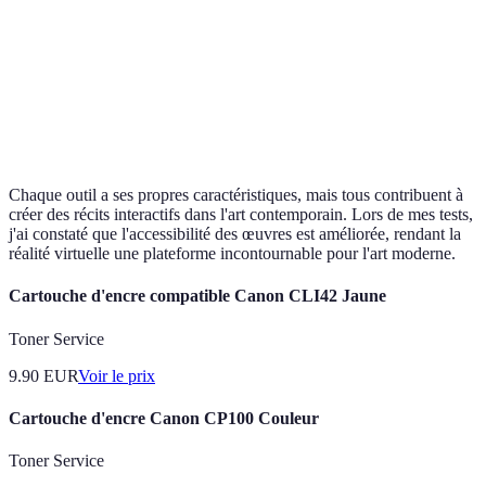
accessible
Gear VR
inférieure
Haute
Casque
PC
résolution,
Valve
Prix élevé
connecté
technologie
Index
avancée
Chaque outil a ses propres caractéristiques, mais tous contribuent à
créer des récits interactifs dans l'art contemporain. Lors de mes tests,
j'ai constaté que l'accessibilité des œuvres est améliorée, rendant la
réalité virtuelle une plateforme incontournable pour l'art moderne.
Cartouche d'encre compatible Canon CLI42 Jaune
Toner Service
9.90
EUR
Voir le prix
Cartouche d'encre Canon CP100 Couleur
Toner Service