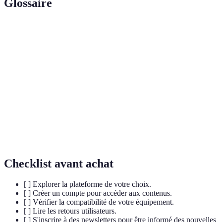
Glossaire
Terme
Définition
Réalité
Technologie qui simule un environnement
Virtuelle
immersif.
Musée
Une plateforme en ligne offrant des visites
virtuel
d'expositions.
Caractéristique qui permet aux utilisateurs de se
Accessibilité
connecter facilement à une ressource.
Checklist avant achat
[ ] Explorer la plateforme de votre choix.
[ ] Créer un compte pour accéder aux contenus.
[ ] Vérifier la compatibilité de votre équipement.
[ ] Lire les retours utilisateurs.
[ ] S'inscrire à des newsletters pour être informé des nouvelles