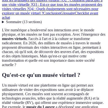
sont les avantages des musées virtuels ?
Q2 : Comment participer à
une visite virtuelle ?
Q3 : Est-ce que tous les musées proposent des
visites virtuelles ?
Q4 : Quels équipements sont nécessaires pour
explorer un musée virtuel ?
Conclusion
Glossaire
Checklist avant
achat
Sommaire
(
13
sections
)
L'ère numérique a bouleversé nos interactions avec le monde
physique, et les musées ne font pas exception. Avec l'émergence des
musées virtuels
, l'accès à l'art et à la culture se transforme
radicalement. En 2026, des milliers de musées à travers le monde
proposent désormais des visites interactives en ligne, permettant à
chacun, où qu'il soit, de découvrir des œuvres d'art, des expositions
et des objets historiques. Mais qu'est-ce qui motive cette
transformation et quelle est son importance dans notre société
actuelle ?
Qu'est-ce qu'un musée virtuel ?
Un musée virtuel est une plateforme en ligne qui permet aux
utilisateurs de visiter des expositions sans avoir à se déplacer
physiquement. Ces musées sont souvent accompagnés de
technologies avancées, telles que la réalité augmentée (RA) et la
réalité virtuelle (RV), qui offrent une expérience immersive unique.
Par exemple, le
musée du Louvre
a développé une application