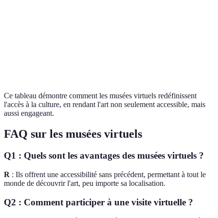
Musées
Interactions en
Interactivité
Visite passive
virtuels
temps réel
gagnent
Musées
Mise à jour
Long et coûteux
Très rapide
virtuels
du contenu
gagnent
Ce tableau démontre comment les musées virtuels redéfinissent
l'accès à la culture, en rendant l'art non seulement accessible, mais
aussi engageant.
FAQ sur les musées virtuels
Q1 : Quels sont les avantages des musées virtuels ?
R
: Ils offrent une accessibilité sans précédent, permettant à tout le
monde de découvrir l'art, peu importe sa localisation.
Q2 : Comment participer à une visite virtuelle ?