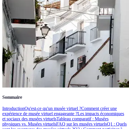
Sommaire
Introduction
Qu'est-ce qu'un musée virtuel ?
Comment créer une
expérience de musée virtuel engageante ?
Les impacts économiques
et sociaux des musées virtuels
Tableau comparatif : Musées
physiques vs. Musées virtuels
FAQ sur les musées virtuels
Q1 : Quels