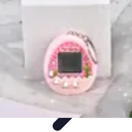
Tech Culture Mag
Culture Numérique
Tendances
Éducation et
Technologie
Musique
Cryptomonnaies
Tech Culture Mag