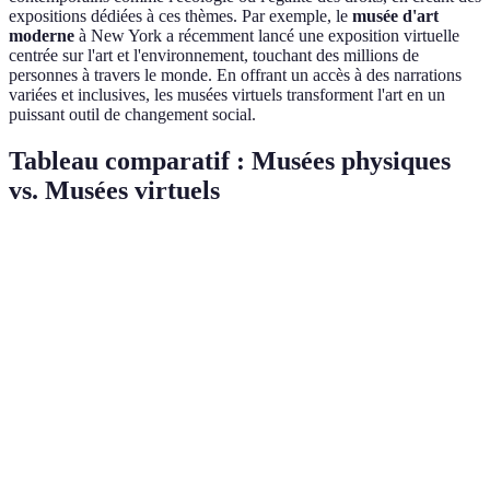
expositions dédiées à ces thèmes. Par exemple, le
musée d'art
moderne
à New York a récemment lancé une exposition virtuelle
centrée sur l'art et l'environnement, touchant des millions de
personnes à travers le monde. En offrant un accès à des narrations
variées et inclusives, les musées virtuels transforment l'art en un
puissant outil de changement social.
Tableau comparatif : Musées physiques
vs. Musées virtuels
Critère
Musées Physiques
Musées Virtuels
Verdict
Accessible
Musées
Limité par la
Accessibilité
partout dans le
virtuels
localisation
monde
gagnent
Musées
Coût
Souvent gratuit
Souvent payant
physiques
d'entrée
ou payé une fois
gagnent