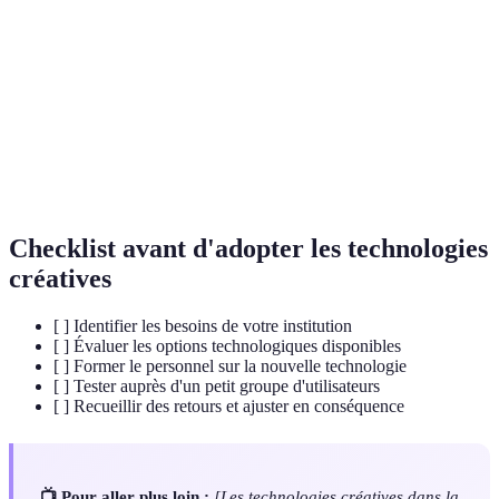
(RA)
Réalité
Technologies immersives qui plongent
Virtuelle (RV)
l'utilisateur dans un environnement numérique.
Intelligence
Systèmes informatiques capables de simuler des
Artificielle
processus intellectuels humains.
(IA)
Checklist avant d'adopter les technologies
créatives
[ ] Identifier les besoins de votre institution
[ ] Évaluer les options technologiques disponibles
[ ] Former le personnel sur la nouvelle technologie
[ ] Tester auprès d'un petit groupe d'utilisateurs
[ ] Recueillir des retours et ajuster en conséquence
📺 Pour aller plus loin :
[Les technologies créatives dans la