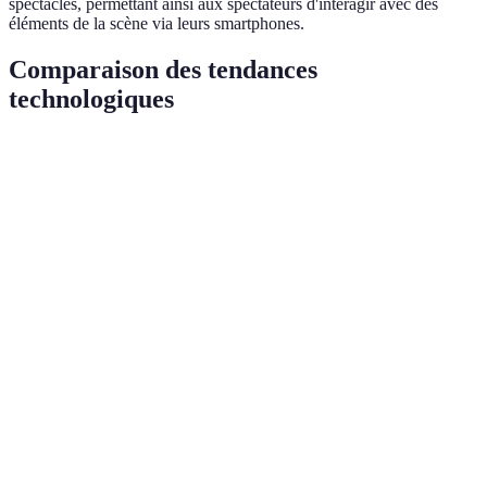
spectacles, permettant ainsi aux spectateurs d'interagir avec des
éléments de la scène via leurs smartphones.
Comparaison des tendances
technologiques
Critère
Réalité Augmentée (RA)
Réalité Virtuelle (RV)
Applications
Musées, expositions
Films, jeux
Coûts
Modérés à élevés
Élevés
Accessibilité
Haute
Moyenne
Interactions
Personnalisées
Immersives
Implication
Actif
Total
utilisateur