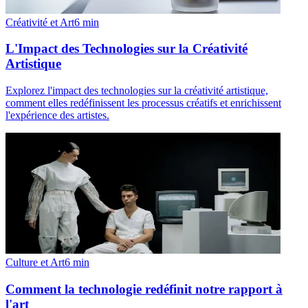
Créativité et Art
6
min
L'Impact des Technologies sur la Créativité
Artistique
Explorez l'impact des technologies sur la créativité artistique,
comment elles redéfinissent les processus créatifs et enrichissent
l'expérience des artistes.
Culture et Art
6
min
Comment la technologie redéfinit notre rapport à
l'art