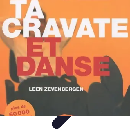
Tech Culture Mag
Culture Numérique
Tendances
Éducation et
Technologie
Musique
Cryptomonnaies
Tech Culture Mag