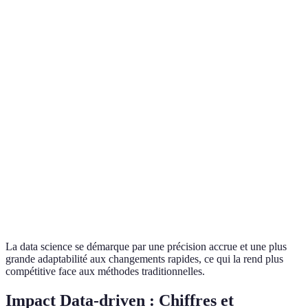
Data
Précision
Élevée
Moyenne
Scie
Initial élevé,
mais rentable
Data
Coût
Variable
sur le long
Scie
terme
Rapidité de
Data
Immédiate
Retardée
décision
Scie
Data
Adaptabilité
Flexible
Rigide
Scie
La data science se démarque par une précision accrue et une plus
grande adaptabilité aux changements rapides, ce qui la rend plus
compétitive face aux méthodes traditionnelles.
Impact Data-driven : Chiffres et