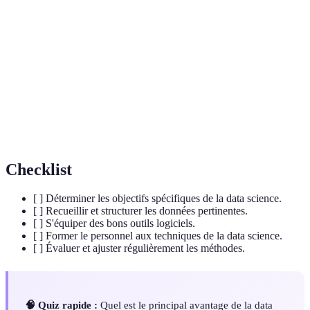
Data
Extraction de connaissances à partir des données
Science
grâce à des méthodes avancées.
Suite d'instructions formelles pour résoudre un
Algorithme
problème spécifique.
Ensemble de données vastes et complexes
Big Data
nécessitant des outils spécialisés.
Checklist
[ ] Déterminer les objectifs spécifiques de la data science.
[ ] Recueillir et structurer les données pertinentes.
[ ] S'équiper des bons outils logiciels.
[ ] Former le personnel aux techniques de la data science.
[ ] Évaluer et ajuster régulièrement les méthodes.
🧠 Quiz rapide :
Quel est le principal avantage de la data