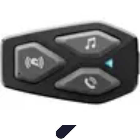
Tech Culture Mag
Culture Numérique
Tendances
Éducation et
Technologie
Musique
Cryptomonnaies
Tech Culture Mag