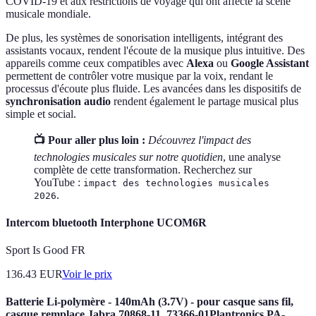
COVID-19 et aux restrictions de voyage qui ont affecté la scène
musicale mondiale.
De plus, les systèmes de sonorisation intelligents, intégrant des
assistants vocaux, rendent l'écoute de la musique plus intuitive. Des
appareils comme ceux compatibles avec
Alexa
ou
Google Assistant
permettent de contrôler votre musique par la voix, rendant le
processus d'écoute plus fluide. Les avancées dans les dispositifs de
synchronisation audio
rendent également le partage musical plus
simple et social.
📺 Pour aller plus loin :
Découvrez l'impact des
technologies musicales sur notre quotidien
, une analyse
complète de cette transformation. Recherchez sur
YouTube :
impact des technologies musicales
.
2026
Intercom bluetooth Interphone UCOM6R
Sport Is Good FR
136.43
EUR
Voir le prix
Batterie Li-polymère - 140mAh (3.7V) - pour casque sans fil,
casque remplace Jabra 70868-11, 73366-01Plantronics PA-