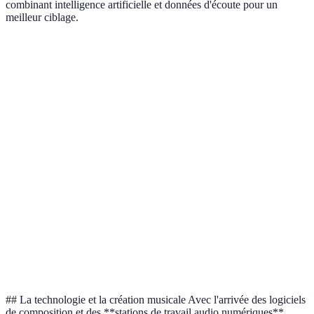
combinant intelligence artificielle et données d'écoute pour un
meilleur ciblage.
Critère
Spotify
Apple Music
Tidal
Prix
Variable
Variable
Plus élevé
Qualité audio
Standard
Haute qualité
Excellente
Plus
Catalogue
Très large
Très large
restreint
Playlists
Intégration
Fonctionnalités
Exclusivités
personnalisées
d'iTunes
## La technologie et la création musicale Avec l'arrivée des logiciels
de composition et des **stations de travail audio numériques**