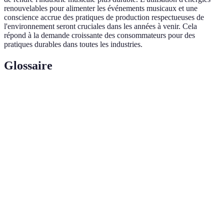
renouvelables pour alimenter les événements musicaux et une
conscience accrue des pratiques de production respectueuses de
l'environnement seront cruciales dans les années à venir. Cela
répond à la demande croissante des consommateurs pour des
pratiques durables dans toutes les industries.
Glossaire
Terme
Définition
Station de travail audio numérique, logiciel
DAW
permettant de gérer des enregistrements audio et
MIDI.
Streaming
Distribution de musique via Internet, permettant
musical
l'écoute instantanée sans téléchargement.
IA en
Utilisation de l'intelligence artificielle pour composer
musique
de la musique ou influencer des recommandations.