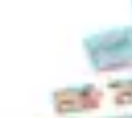
Tech Culture Mag
Culture Numérique
Tendances
Éducation et Technologie
Musique
Cryp
Tech Culture Mag