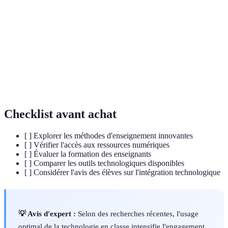
Éducation
Combinaison d'enseignement en présentiel et en
hybride
ligne.
Compatibilité
Capacité d'accéder et d'utiliser des ressources
numérique
numériques.
Intelligence
Technologies simulant l'intelligence humaine
artificielle
pour des applications diverses.
Checklist avant achat
[ ] Explorer les méthodes d'enseignement innovantes
[ ] Vérifier l'accès aux ressources numériques
[ ] Évaluer la formation des enseignants
[ ] Comparer les outils technologiques disponibles
[ ] Considérer l'avis des élèves sur l'intégration technologique
💡 Avis d'expert :
Selon des recherches récentes, l'usage
optimal de la technologie en classe intensifie l'engagement