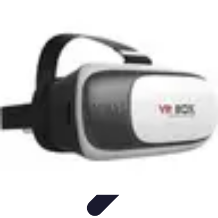
Tech Culture Mag
Culture Numérique
Tendances
Éducation et
Technologie
Musique
Cryptomonnaies
Tech Culture Mag