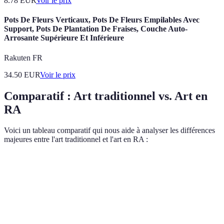
8.78
EUR
Voir le prix
Pots De Fleurs Verticaux, Pots De Fleurs Empilables Avec
Support, Pots De Plantation De Fraises, Couche Auto-
Arrosante Supérieure Et Inférieure
Rakuten FR
34.50
EUR
Voir le prix
Comparatif : Art traditionnel vs. Art en
RA
Voici un tableau comparatif qui nous aide à analyser les différences
majeures entre l'art traditionnel et l'art en RA :
Critère
Art Traditionnel
Art en RA
Verdict
La RA engage
Expérience
Passif
Actif
davantage le
Spectateur
(observation)
(interaction)
spectateur.