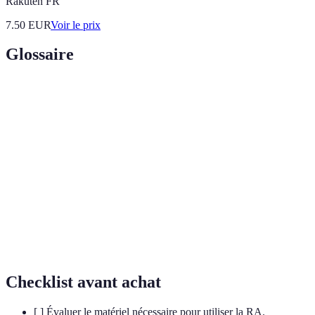
Rakuten FR
7.50
EUR
Voir le prix
Glossaire
Terme
Définition
Réalité
Technologie qui superpose des éléments
augmentée
numériques à notre environnement réel.
Installation
Œuvre d'art conçue pour un espace particulier,
artistique
souvent interactive.
Art
Forme d’art composée et produite avec des outils
numérique
numériques.
Checklist avant achat
[ ] Évaluer le matériel nécessaire pour utiliser la RA.