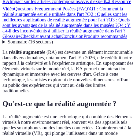
RA
Impact sur les artistes contemporains
Avis d'expert
📺 Ressource
Vidéo
Questions Fréquemment Posées (FAQ)
Q1 : Comment la
réalité augmentée est-elle utilisée dans l'art ?
Q2 : Quelles sont les
meilleures applications de réalité augmentée pour l'art ?
Q3 : Quels
sont les avantages de la réalité augmentée dans les musées ?
Q4 : Y
a-t-il des inconvénients à utiliser la réalité augmentée dans l'art ?
Glossaire
Checklist avant achat
Conclusion
Produits recommandés
Sommaire
(
16
sections
)
La
réalité augmentée
(RA) est devenue un élément incontournable
dans divers domaines, notamment l'art. En 2026, elle redéfinit notre
rapport à la créativité et à l'expérience artistique. En superposant des
éléments virtuels sur le monde réel, la RA permet une interaction
dynamique et immersive avec les œuvres d'art. Grâce à cette
technologie, les artistes explorent de nouvelles dimensions, offrant
au public des expériences qui vont au-delà des limites
traditionnelles.
Qu'est-ce que la réalité augmentée ?
La réalité augmentée est une technologie qui combine des éléments
virtuels à notre environnement réel, souvent via des appareils tels
que les smartphones ou des lunettes connectées. Contrairement à la
réalité virtuelle (VR), qui plonge l'utilisateur dans un monde