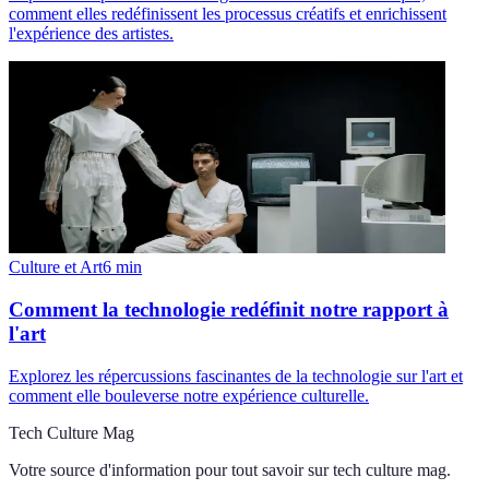
comment elles redéfinissent les processus créatifs et enrichissent
l'expérience des artistes.
Culture et Art
6
min
Comment la technologie redéfinit notre rapport à
l'art
Explorez les répercussions fascinantes de la technologie sur l'art et
comment elle bouleverse notre expérience culturelle.
Tech Culture Mag
Votre source d'information pour tout savoir sur
tech culture mag
.