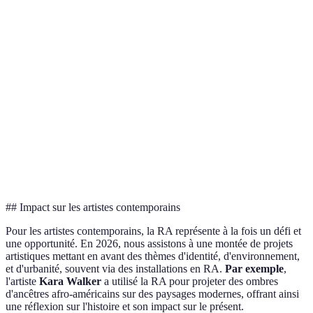
La RA favorise
Réaction
Experience
Émotion
les expériences
individuelle
collective
collectives.
Limité à des
Global (via
La RA rend l'a
Accès
lieux physiques
internet)
accessible à tou
La RA réduit
Coût
Élevé
Moindre
considérableme
d'Exposition
(logistique)
(digital)
les coûts
d'exposition.
## Impact sur les artistes contemporains
Pour les artistes contemporains, la RA représente à la fois un défi et
une opportunité. En 2026, nous assistons à une montée de projets
artistiques mettant en avant des thèmes d'identité, d'environnement,
et d'urbanité, souvent via des installations en RA.
Par exemple
,
l'artiste
Kara Walker
a utilisé la RA pour projeter des ombres
d'ancêtres afro-américains sur des paysages modernes, offrant ainsi
une réflexion sur l'histoire et son impact sur le présent.