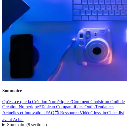
Sommaire
Qu'est-ce que la Création Numérique ?
Comment Choisir un Outil de
Création Numérique?
Tableau Comparatif des Outils
Tendances
Actuelles et Innovations
FAQ
📺 Ressource Vidéo
Glossaire
Checklist
avant Achat
Sommaire
(
8
sections
)