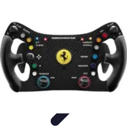
Tech Culture Mag
Culture Numérique
Tendances
Éducation et
Technologie
Musique
Cryptomonnaies
Tech Culture Mag