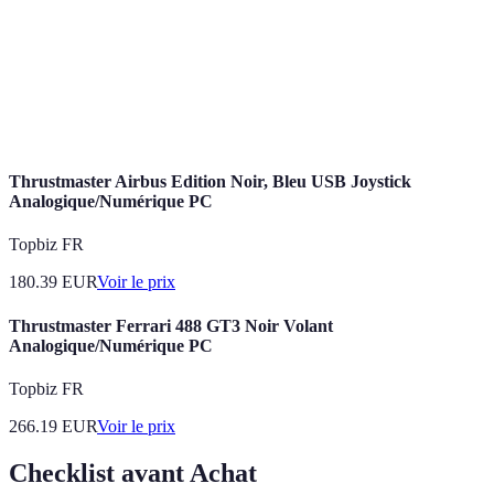
Interface
Aspect graphique et arrangement des éléments
Utilisateur
permettant l'interaction avec le logiciel.
Open
Logiciel dont le code source est librement accessible
Source
et modifiable par quiconque.
Thrustmaster Airbus Edition Noir, Bleu USB Joystick
Analogique/Numérique PC
Topbiz FR
180.39
EUR
Voir le prix
Thrustmaster Ferrari 488 GT3 Noir Volant
Analogique/Numérique PC
Topbiz FR
266.19
EUR
Voir le prix
Checklist avant Achat